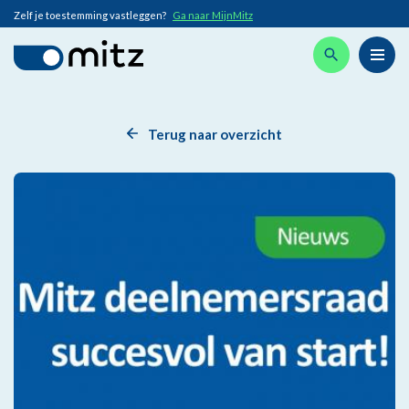
Zelf je toestemming vastleggen?
Ga naar MijnMitz
Terug naar overzicht
Afbeelding