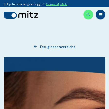
Zelf je toestemming vastleggen?
Ga naar MijnMitz
Terug naar overzicht
Afbeelding