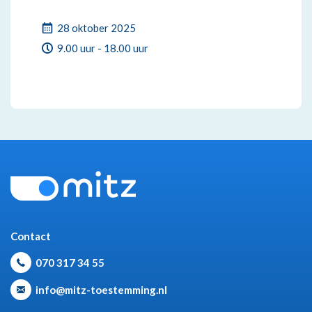
Datum
28 oktober 2025
:
Vanaf:
9.00 uur -
Tot:
18.00 uur
Contact
070 317 34 55
info@mitz-toestemming.nl